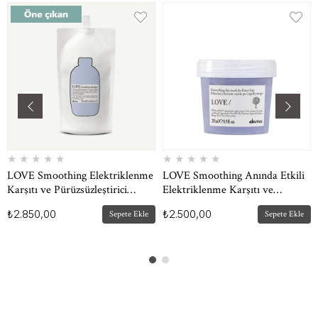
★
★
★
★
★
★
★
★
★
★
LOVE Smoothing Elektriklenme
LOVE Smoothing Anında Etkili
Karşıtı ve Pürüzsüzleştirici
Elektriklenme Karşıtı ve
Şampuan Refill 500 ml
Pürüzsüzleştirici Saç Maskesi
₺2.850,00
₺2.500,00
Sepete Ekle
Sepete Ekle
250 ml