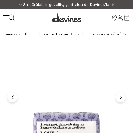
✨ Sürdürülebilir güzellik, yeni yılda da Davines'le. ✨
🎁 1500 TL ve üzeri siparişlerinize kargo ücretsiz. 🎁
Anasayfa
Ürünler
Essential Haircare
Love Smoothing - Asi Ve Kabarık Saçlar 